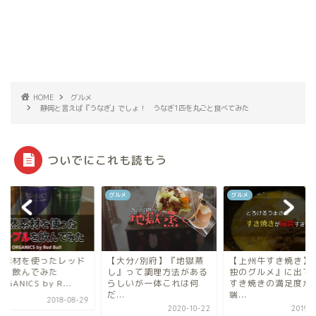
HOME
グルメ
静岡と言えば『うなぎ』でしょ！ うなぎ1匹を丸ごと食べてみた
ついでにこれも読もう
メ
グルメ
グルメ
然素材を使ったレッド
【大分/別府】『地獄蒸
【上州牛すき焼き】
ルを飲んでみた
し』って調理方法がある
独のグルメ』に出て
RGANICS by R...
らしいが一体これは何
すき焼きの満足度が
だ...
端...
2018-08-29
2020-10-22
2019-0