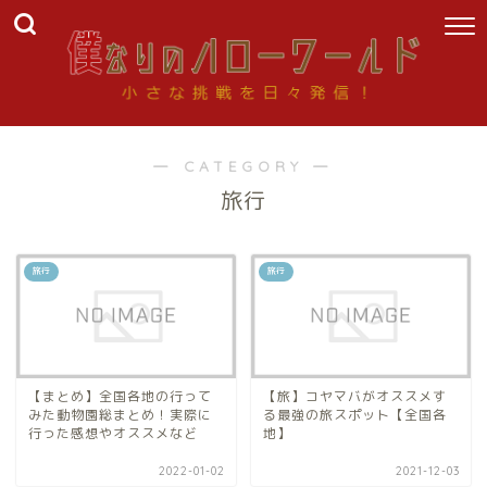
― CATEGORY ―
旅行
旅行
旅行
【まとめ】全国各地の行って
【旅】コヤマバがオススメす
みた動物園総まとめ！実際に
る最強の旅スポット【全国各
行った感想やオススメなど
地】
2022-01-02
2021-12-03