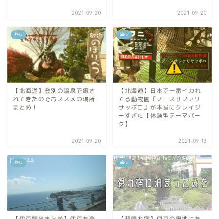
2021-09-20
2021-09-20
旅行
旅行
【北海道】登別の温泉で癒さ
【北海道】日本で一番イカれ
れてきたのでおススメの場所
てる動物園『ノースサファリ
まとめ！
サッポロ』が本当にクレイジ
ーすぎた【体験型テーマパー
ク】
2021-09-20
2021-09-13
旅行
旅行
【伊豆観光まとめ】伊豆を楽
【超隠れ宿】伊豆の奥地にあ