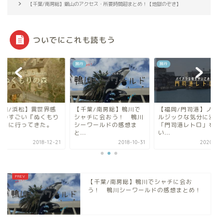
【千葉/南房総】鋸山のアクセス・所要時間超まとめ！【地獄のぞき】
ついでにこれも読もう
旅行
旅行
旅行
感
【千葉/南房総】鴨川で
【福岡/門司港】ノスタ
【静岡/浜
り
シャチに会おう！ 鴨川
ルジックな気分に浸れる
がものすご
シーワールドの感想ま
「門司港レトロ」を歩
の森』に行
と...
い...
ア...
21
2018-10-31
2020-05-27
【千葉/南房総】鴨川でシャチに会お
う！ 鴨川シーワールドの感想まとめ！